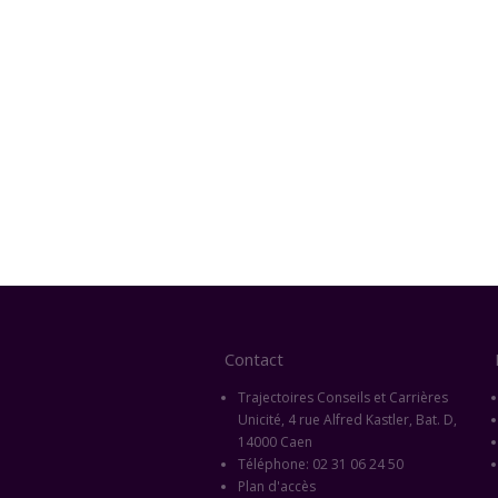
Contact
Trajectoires Conseils et Carrières
Unicité, 4 rue Alfred Kastler, Bat. D,
14000 Caen
Téléphone: 02 31 06 24 50
Plan d'accès