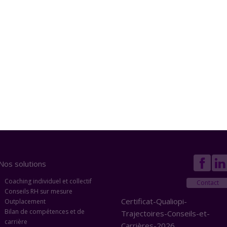
Nos solutions
Coaching individuel et collectif
Contact
Conseils RH sur mesure
Certificat-Qualiopi-
Outplacement
Bilan de compétences et de
Trajectoires-Conseils-et-
carrière
Carrières-2026